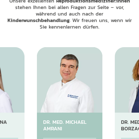
Unsere exzellenten
Reproduktionsmediziner:innen
stehen Ihnen bei allen Fragen zur Seite – vor,
während und auch nach der
Kinderwunschbehandlung
. Wir freuen uns, wenn wir
Sie kennenlernen dürfen.
ENA
DR. MED. MICHAEL
DR. MED
AMRANI
BORZA