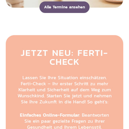
Alle Termine ansehen
JETZT NEU: FERTI-
CHECK
Lassen Sie Ihre Situation einschätzen.
Ferti-Check – Ihr erster Schritt zu mehr
Klarheit und Sicherheit auf dem Weg zum
Wunschkind. Starten Sie jetzt und nehmen
Sie Ihre Zukunft in die Hand! So geht’s:
Einfaches Online-Formular
: Beantworten
Sie ein paar gezielte Fragen zu Ihrer
Gesundheit und Ihrem Lebensstil.