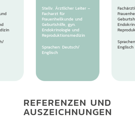
Stellv. Ärztlicher Leiter –
Fachärzti
 und
Facharzt für
Frauenhe
Frauenheilkunde und
Geburtshi
nd
Geburtshilfe, gyn.
Endokrin
dizin
Endokrinologie und
Reproduk
Reproduktionsmedizin
h/
Sprachen
Sprachen: Deutsch/
Englisch
Englisch
REFERENZEN UND
AUSZEICHNUNGEN