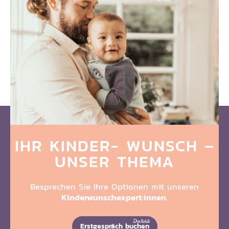
IHR KINDER-
WUNSCH –
UNSER
THEMA
Besprechen Sie Ihre Optionen mit unseren
Kinderwunschexpert:innen
.
Erstgespräch buchen