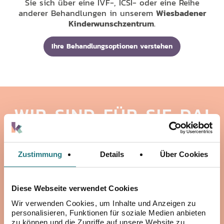
Sie sich über eine IVF-, ICSI- oder eine Reihe
anderer Behandlungen in unserem
Wiesbadener
Kinderwunschzentrum
.
Ihre Behandlungsoptionen verstehen
WIR SIND FÜR SIE DA!
Wenn Sie mehr über uns wissen möchten, eine Frage
haben oder einen Termin in Ihrem
Zustimmung
Details
Über Cookies
Kinderwunschzentrum
vereinbaren möchten,
nehmen Sie bitte über die Online-Rezeption
Kontakt
mit uns auf. Wir werden uns dann so schnell wie
Diese Webseite verwendet Cookies
möglich mit Ihnen in Verbindung setzen.
Wir verwenden Cookies, um Inhalte und Anzeigen zu
personalisieren, Funktionen für soziale Medien anbieten
zu können und die Zugriffe auf unsere Website zu