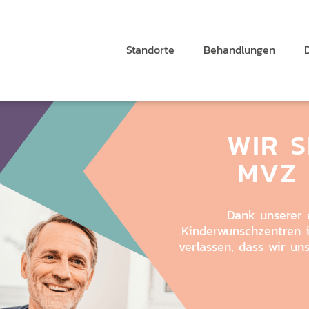
Standorte
Behandlungen
WIR S
MVZ
Dank unserer 
Kinderwunschzentren i
verlassen, dass wir un