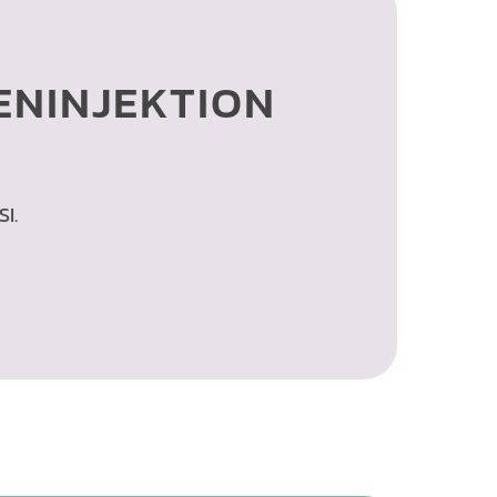
N­INJEKTION
I.