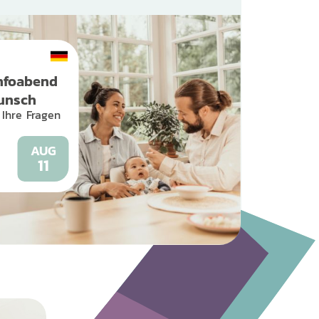
nfoabend
unsch
 Ihre Fragen
AUG
11