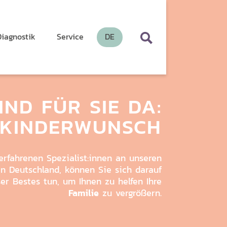
search
Diagnostik
Service
DE
IND FÜR SIE DA:
 KINDERWUNSCH
erfahrenen Spezialist:innen an unseren
n Deutschland, können Sie sich darauf
ser Bestes tun, um Ihnen zu helfen Ihre
Familie
zu vergrößern.