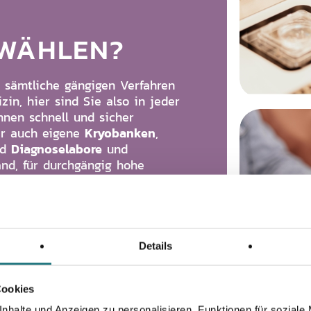
WÄHLEN?
 sämtliche gängigen Verfahren
n, hier sind Sie also in jeder
hnen schnell und sicher
Kryobanken
ir auch eigene
,
Diagnoselabore
nd
und
and, für durchgängig hohe
Details
Cookies
nhalte und Anzeigen zu personalisieren, Funktionen für soziale