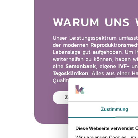
WARUM UNS 
Unser Leistungsspektrum umfasst
der modernen Reproduktionsmedizi
Lebenslage gut aufgehoben. Um I
weiterhelfen zu können, haben w
Samenbank
IVF-
eine
, eigene
u
Tageskliniken
. Alles aus einer H
Qualität.
Zentrum in der Nähe finden
Zustimmung
Diese Webseite verwendet 
Wir verwenden Cookies, um I