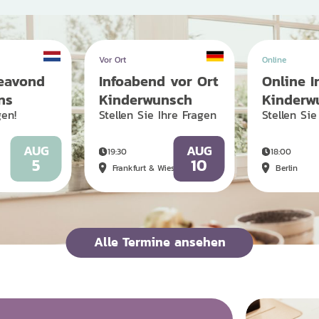
Vor Ort
Online
ieavond
Infoabend vor Ort
Online I
ns
Kinderwunsch
Kinderw
en!
Stellen Sie Ihre Fragen
Stellen Sie
AUG
AUG
19:30
18:00
5
10
Frankfurt & Wiesbaden
Berlin
Alle Termine ansehen