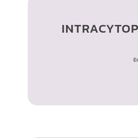
INTRACYTO­
E