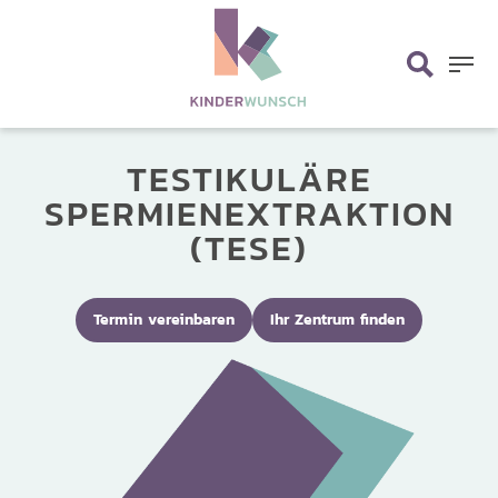
Skip
search
to
main
Menu
content
TESTIKULÄRE
SPERMIEN­EXTRAKTION
(TESE)
Termin vereinbaren
Ihr Zentrum finden