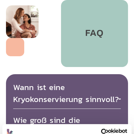
FAQ
Wann ist eine
Kryokonservierung sinnvoll?
Funktioniert die Spermienproduktion nicht
Wie groß sind die
oder nicht richtig, kann es möglich sein, dass
sich noch vereinzelt Spermien in den Hoden
Erfolgsaussichten, Spermien