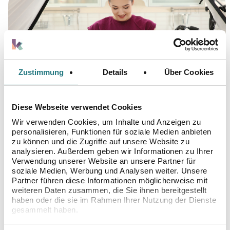
Zustimmung
Details
Über Cookies
Diese Webseite verwendet Cookies
Wir verwenden Cookies, um Inhalte und Anzeigen zu
personalisieren, Funktionen für soziale Medien anbieten
30.01.2024
zu können und die Zugriffe auf unsere Website zu
WIE BRINGE ICH ALS
analysieren. Außerdem geben wir Informationen zu Ihrer
Verwendung unserer Website an unsere Partner für
BERUFSTÄTIGE FRAU
soziale Medien, Werbung und Analysen weiter. Unsere
EINE IVF-BEHANDLUNG
Partner führen diese Informationen möglicherweise mit
UNTER?
weiteren Daten zusammen, die Sie ihnen bereitgestellt
haben oder die sie im Rahmen Ihrer Nutzung der Dienste
gesammelt haben.
WEITER LESEN