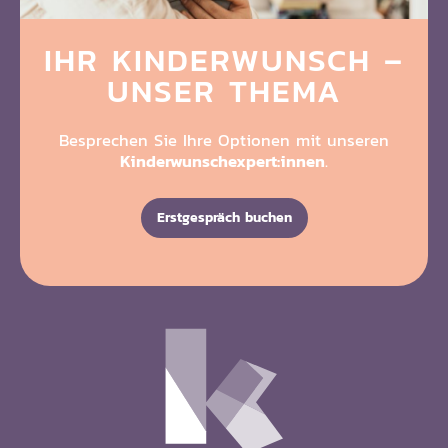
IHR KINDERWUNSCH
–
UNSER THEMA
Besprechen Sie Ihre Optionen mit unseren
Kinderwunschexpert:innen
.
Erstgespräch buchen