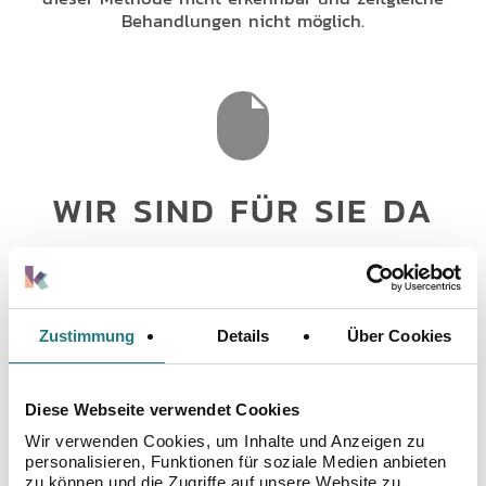
Behandlungen nicht möglich.
WIR SIND FÜR SIE DA
Wenn Sie mehr über dieses Thema wissen möchten,
eine Frage haben oder einen Termin in Ihrem
Kinderwunschzentrum vor Ort vereinbaren möchten,
nehmen Sie bitte Kontakt mit uns auf. Wir werden
Zustimmung
Details
Über Cookies
uns dann so schnell wie möglich mit Ihnen in
Verbindung setzen.
Diese Webseite verwendet Cookies
Wir verwenden Cookies, um Inhalte und Anzeigen zu
personalisieren, Funktionen für soziale Medien anbieten
zu können und die Zugriffe auf unsere Website zu