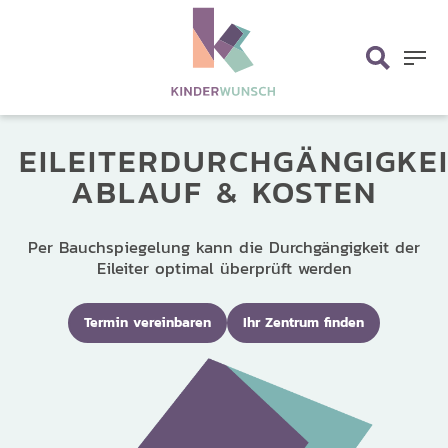
Skip
search
to
main
Menu
content
EILEITERDURCHGÄNGIGKE
ABLAUF & KOSTEN
Per Bauchspiegelung kann die Durchgängigkeit der
Eileiter optimal überprüft werden
Termin vereinbaren
Ihr Zentrum finden