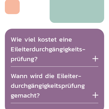
Wie viel kostet eine
Eileiter­durchgängigkeits­
prüfung?
Die
Eileiterüberprüfung mittels Ultraschall –
Wann wird die Eileiter­
die sog. Hysterokontrastsonographie (HyCoSy)
kostet etwa 320€.
durchgängigkeits­prüfung
gemacht?
Diese Untersuchung wird in der ersten