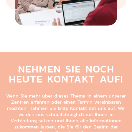
NEHMEN SIE NOCH
HEUTE
KONTAKT AUF!
Wenn Sie mehr über dieses Thema in einem unserer
Zentren erfahren oder einen Termin vereinbaren
möchten, nehmen Sie bitte Kontakt mit uns auf. Wir
werden uns schnellstmöglich mit Ihnen in
Verbindung setzen und Ihnen alle Informationen
zukommen lassen, die Sie für den Beginn der