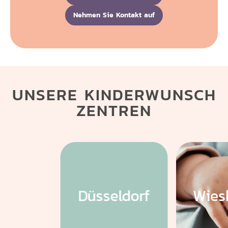
Nehmen Sie Kontakt auf
UNSERE KINDERWUNSCH
ZENTREN
Düsseldorf
Wies