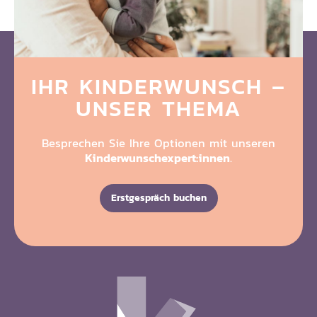
IHR KINDERWUNSCH
–
UNSER THEMA
Besprechen Sie Ihre Optionen mit unseren
Kinderwunschexpert:innen
.
Erstgespräch buchen