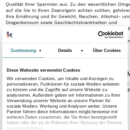
Qualität Ihrer Spermien aus. Zu den wesentlichen Ding
auf die Sie in Ihren Zwanzigern achten sollten, gehöre
Ihre Ernährung und Ihr Gewicht, Rauchen, Alkohol- un
Drogenkonsum sowie Geschlechtskrankheiten und
Medikamente. Wenn Sie an einer Krankheit leiden, die I
Fruchtbarkeit beeinträchtigen kann, kann Ihnen Ihr
Hausarzt / Ihre Hausärztin weitere Informationen geben
Zustimmung
Details
Über Cookies
BEHANDELBARE
MÄNNLICHE
FRUCHTBARKEITSPROBLE
Diese Webseite verwendet Cookies
Wir verwenden Cookies, um Inhalte und Anzeigen zu
Fruchtbarkeitsspezialist:innen bieten individuelle Test
personalisieren, Funktionen für soziale Medien anbieten
Beratungen, um die beste Behandlung für Sie festzuleg
zu können und die Zugriffe auf unsere Website zu
Zu den häufigen Spermienabnomalien, die durch eine
analysieren. Außerdem geben wir Informationen zu Ihrer
Behandlung überwunden werden können, gehören:
Verwendung unserer Website an unsere Partner für
soziale Medien, Werbung und Analysen weiter. Unsere
Partner führen diese Informationen möglicherweise mit
keine Spermienproduktion
weiteren Daten zusammen, die Sie ihnen bereitgestellt
niedrige Spermienzahl
haben oder die sie im Rahmen Ihrer Nutzung der Dienste
geringe Beweglichkeit der Spermien
gesammelt haben.