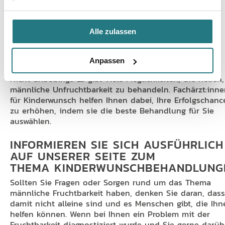
Vergangene Vasektomie
Unregelmäßige Spermienform und -struktur
Hormonelles Ungleichgewicht
Alle zulassen
IST EINE IVF DIE ANTWORT AUF
MÄNNLICHE UNFRUCHTBARKEIT?
Anpassen
Nicht unbedingt. Es gibt viele Möglichkeiten, die helfen,
männliche Unfruchtbarkeit zu behandeln. Fachärzt:inn
für Kinderwunsch helfen Ihnen dabei, Ihre Erfolgschanc
zu erhöhen, indem sie die beste Behandlung für Sie
auswählen.
INFORMIEREN SIE SICH AUSFÜHRLICH
AUF UNSERER SEITE ZUM
THEMA KINDERWUNSCHBEHANDLUNG
Sollten Sie Fragen oder Sorgen rund um das Thema
männliche Fruchtbarkeit haben, denken Sie daran, dass
damit nicht alleine sind und es Menschen gibt, die Ihn
helfen können. Wenn bei Ihnen ein Problem mit der
Fruchtbarkeit diagnostiziert wurde und Sie gerne darüb